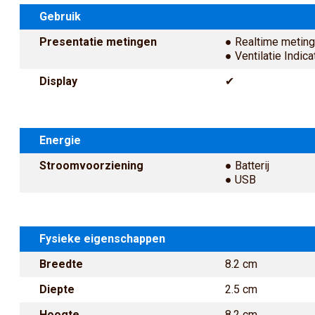
Gebruik
Presentatie metingen
● Realtime meting
● Ventilatie Indica
Display
✔
Energie
Stroomvoorziening
● Batterij
● USB
Fysieke eigenschappen
Breedte
8.2 cm
Diepte
2.5 cm
Hoogte
8.2 cm