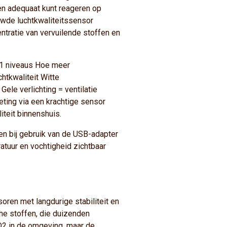
 en adequaat kunt reageren op
uwde luchtkwaliteitssensor
ntratie van vervuilende stoffen en
11 niveaus Hoe meer
htkwaliteit Witte
Gele verlichting = ventilatie
eting via een krachtige sensor
teit binnenshuis.
en bij gebruik van de USB-adapter
ratuur en vochtigheid zichtbaar
en met langdurige stabiliteit en
che stoffen, die duizenden
CO2 in de omgeving, maar de