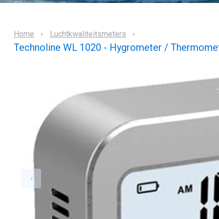
Home
Luchtkwaliteitsmeters
Technoline WL 1020 - Hygrometer / Thermome