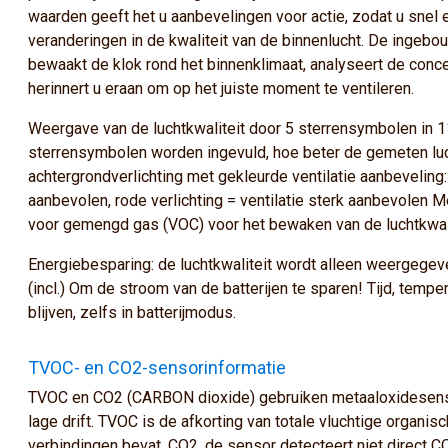
waarden geeft het u aanbevelingen voor actie, zodat u snel
veranderingen in de kwaliteit van de binnenlucht. De ingebo
bewaakt de klok rond het binnenklimaat, analyseert de conce
herinnert u eraan om op het juiste moment te ventileren.
Weergave van de luchtkwaliteit door 5 sterrensymbolen in 
sterrensymbolen worden ingevuld, hoe beter de gemeten luc
achtergrondverlichting met gekleurde ventilatie aanbeveling: 
aanbevolen, rode verlichting = ventilatie sterk aanbevolen M
voor gemengd gas (VOC) voor het bewaken van de luchtkwali
Energiebesparing: de luchtkwaliteit wordt alleen weergegev
(incl.) Om de stroom van de batterijen te sparen! Tijd, tempe
blijven, zelfs in batterijmodus.
TVOC- en CO2-sensorinformatie
TVOC en CO2 (CARBON dioxide) gebruiken metaaloxidesensor
lage drift. TVOC is de afkorting van totale vluchtige organis
verbindingen bevat. CO2, de sensor detecteert niet direct 