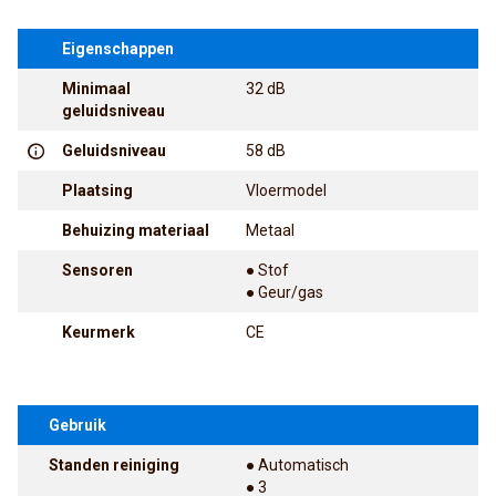
Eigenschappen
Minimaal
32 dB
geluidsniveau
Geluidsniveau
58 dB
Plaatsing
Vloermodel
Behuizing materiaal
Metaal
Sensoren
● Stof
● Geur/gas
Keurmerk
CE
Gebruik
Standen reiniging
● Automatisch
● 3